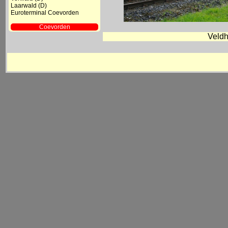
Laarwald (D)
Euroterminal Coevorden
Coevorden
- Station
Veldh
- Goederenloods BE
- Diversen