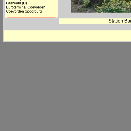
Laarwald (D)
Euroterminal Coevorden
Coevorden Spoorburg
Coevorden
Station Ba
- Station
- Goederenloods BE
- Diversen