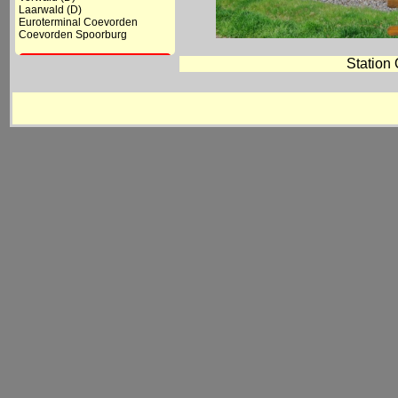
Laarwald (D)
Euroterminal Coevorden
Coevorden Spoorburg
Coevorden
Station
- Station
- Goederenloods BE
- Diversen