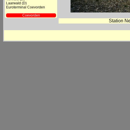
Laarwald (D)
Euroterminal Coevorden
Coevorden
- Station
Station Ne
- Goederenloods BE
- Diversen