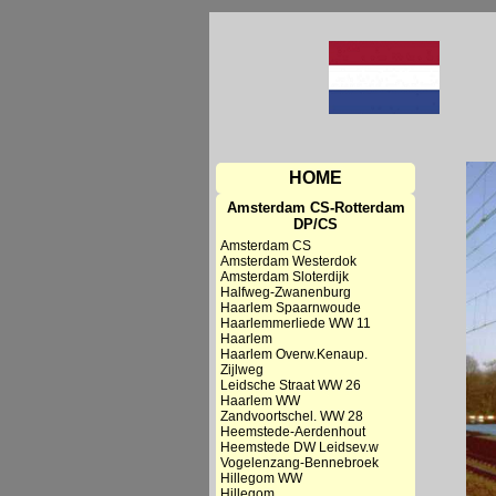
HOME
Amsterdam CS-Rotterdam
DP/CS
Amsterdam CS
Amsterdam Westerdok
Amsterdam Sloterdijk
Halfweg-Zwanenburg
Haarlem Spaarnwoude
Haarlemmerliede WW 11
Haarlem
Haarlem Overw.Kenaup.
Zijlweg
Leidsche Straat WW 26
Haarlem WW
Zandvoortschel. WW 28
Heemstede-Aerdenhout
Heemstede DW Leidsev.w
Vogelenzang-Bennebroek
Hillegom WW
Hillegom