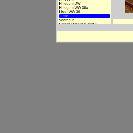
Hillegom DW
Hillegom WW 38a
Lisse WW 39
Lisse
Voorhout
Leiden Overweg Post II
Leiden CS
De Vink
Voorschoten
Den Haag Mariahoeve
Den Haag Laan van NOI
Den Haag HS
Den Haag Moerwijk
Rijswijk-Wateringen
Rijswijk
Delft Schoolpoort
Delft
Delft Zuid
Kethel WW 92
Schiedam Centrum
Beukelsdijk DW
Beukelsdijk
Rotterdam DP/CS
Rotterdam DP/CS Mater.