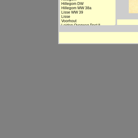
Hillegom DW
Hillegom WW 38a
Lisse WW 39
Lisse
Voorhout
Leiden Overweg Post II
Leiden CS
De Vink
Voorschoten
Den Haag Mariahoeve
Den Haag Laan van NOI
Den Haag HS
Den Haag Moerwijk
Rijswijk-Wateringen
Rijswijk
Delft Schoolpoort
Delft
Delft Zuid
Kethel WW 92
Schiedam Centrum
Beukelsdijk DW
Beukelsdijk
Rotterdam DP/CS
Rotterdam DP/CS Mater.