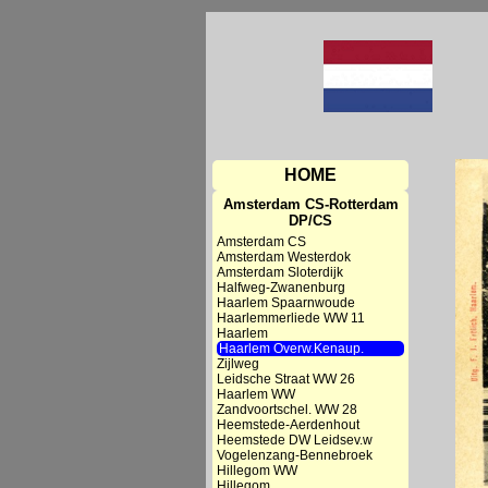
HOME
Amsterdam CS-Rotterdam
DP/CS
Amsterdam CS
Amsterdam Westerdok
Amsterdam Sloterdijk
Halfweg-Zwanenburg
Haarlem Spaarnwoude
Haarlemmerliede WW 11
Haarlem
Haarlem Overw.Kenaup.
Zijlweg
Leidsche Straat WW 26
Haarlem WW
Zandvoortschel. WW 28
Heemstede-Aerdenhout
Heemstede DW Leidsev.w
Vogelenzang-Bennebroek
Hillegom WW
Hillegom