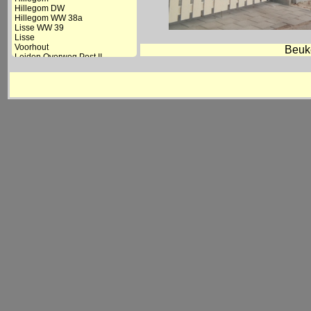
Hillegom DW
Hillegom WW 38a
Lisse WW 39
Lisse
Voorhout
Beuke
Leiden Overweg Post II
Leiden CS
De Vink
Voorschoten
Den Haag Mariahoeve
Den Haag Laan van NOI
Den Haag HS
Den Haag Moerwijk
Rijswijk-Wateringen
Rijswijk
Delft Schoolpoort
Delft
Delft Zuid
Kethel WW 92
Schiedam Centrum
Beukelsdijk DW
Beukelsdijk
Rotterdam DP/CS
Rotterdam DP/CS Mater.