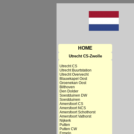
HOME
Utrecht CS-Zwolle
Utrecht CS
Utrecht Buurtstation
Utrecht Overvecht
Blauwkapel Oost
Groenekan Oost
Bilthoven
Den Dolder
Soestduinen DW
Soestduinen
Amersfoort CS
Amersfoort NCS
Amersfoort Schothorst
Amersfoort Vathorst
Nijkerk
Putten
Putten CW
Ermelo