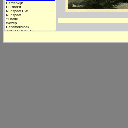
Harderwijk
Hulshorst
Nunspeet DW
Nunspeet
't Harde
Wezep
Hattemerbroek
Zwolle DW (NCS)
Zwolle
- IJsselbrug
- Opstelterrein
- Station