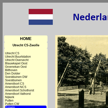
HOME
Utrecht CS-Zwolle
Utrecht CS
Utrecht Buurtstation
Utrecht Overvecht
Blauwkapel Oost
Groenekan Oost
Bilthoven
Den Dolder
Soestduinen DW
Soestduinen
Amersfoort CS
Amersfoort NCS
Amersfoort Schothorst
Amersfoort Vathorst
Nijkerk
Putten
Putten CW
Ermelo