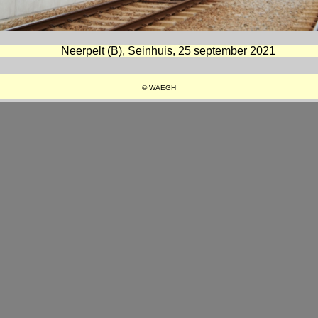
Neerpelt (B), Seinhuis, 25 september 2021
© WAEGH