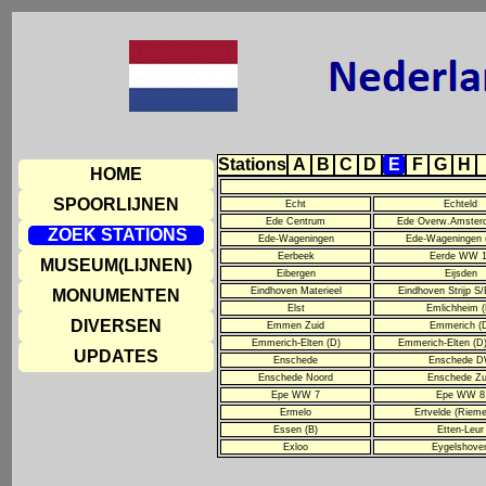
Stations
A
B
C
D
E
F
G
H
HOME
SPOORLIJNEN
Echt
Echteld
Ede Centrum
Ede Overw.Amster
ZOEK STATIONS
Ede-Wageningen
Ede-Wageningen 
Eerbeek
Eerde WW 
MUSEUM(LIJNEN)
Eibergen
Eijsden
Eindhoven Materieel
Eindhoven Strijp S/
MONUMENTEN
Elst
Emlichheim (
DIVERSEN
Emmen Zuid
Emmerich (
Emmerich-Elten (D)
Emmerich-Elten (D)
UPDATES
Enschede
Enschede 
Enschede Noord
Enschede Zu
Epe WW 7
Epe WW 8
Ermelo
Ertvelde (Rieme
Essen (B)
Etten-Leur
Exloo
Eygelshove