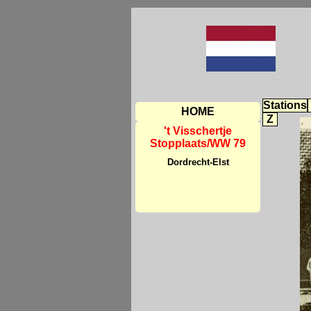
Stations
HOME
Z
't Visschertje
Stopplaats/WW 79
Dordrecht-Elst