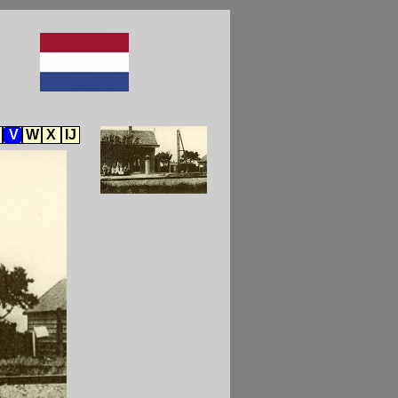
V
W
X
IJ