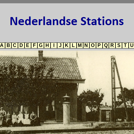
A
B
C
D
E
F
G
H
I
J
K
L
M
N
O
P
Q
R
S
T
U