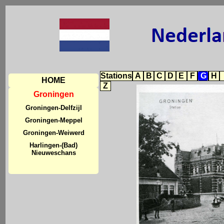
Stations
A
B
C
D
E
F
G
H
HOME
Z
Groningen
Groningen-Delfzijl
Groningen-Meppel
Groningen-Weiwerd
Harlingen-(Bad)
Nieuweschans