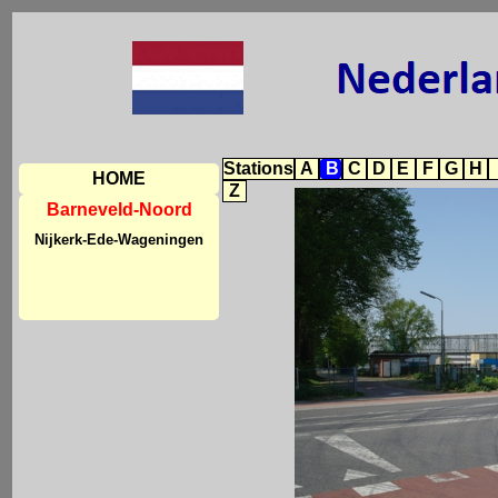
Stations
A
B
C
D
E
F
G
H
HOME
Z
Barneveld-Noord
Nijkerk-Ede-Wageningen