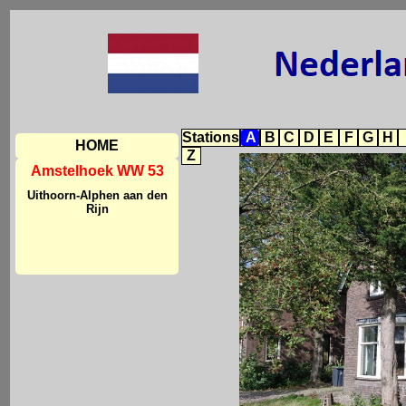
Stations
A
B
C
D
E
F
G
H
HOME
Z
Amstelhoek WW 53
Uithoorn-Alphen aan den
Rijn