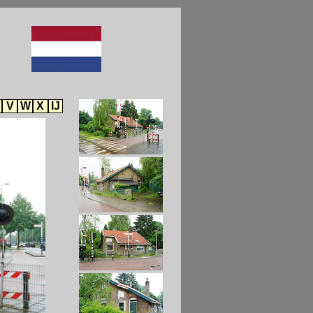
V
W
X
IJ