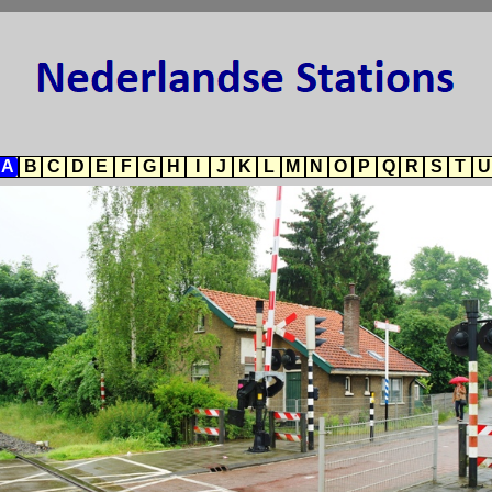
A
B
C
D
E
F
G
H
I
J
K
L
M
N
O
P
Q
R
S
T
U