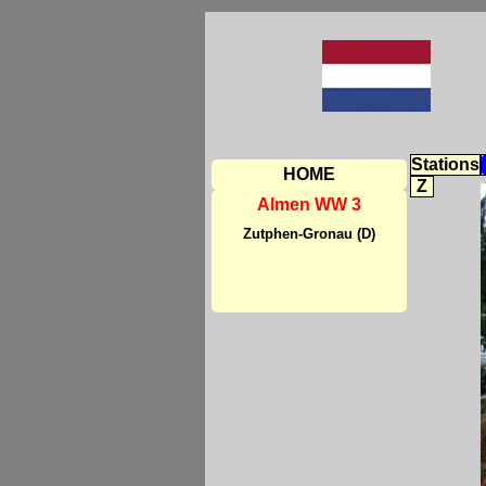
Stations
HOME
Z
Almen WW 3
Zutphen-Gronau (D)