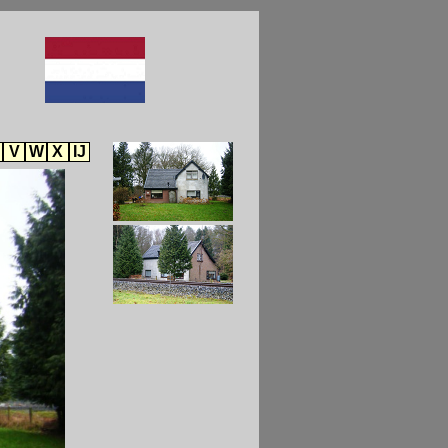
V
W
X
IJ