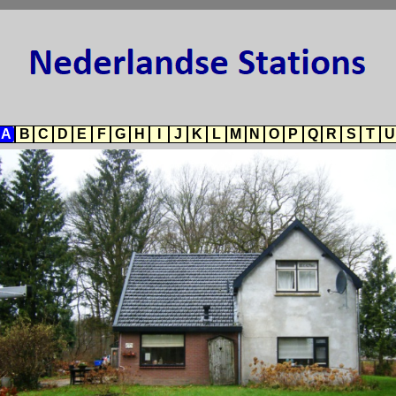
A
B
C
D
E
F
G
H
I
J
K
L
M
N
O
P
Q
R
S
T
U