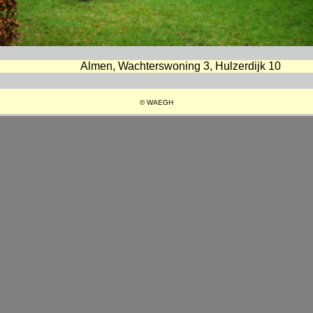
Almen, Wachterswoning 3, Hulzerdijk 10
© WAEGH