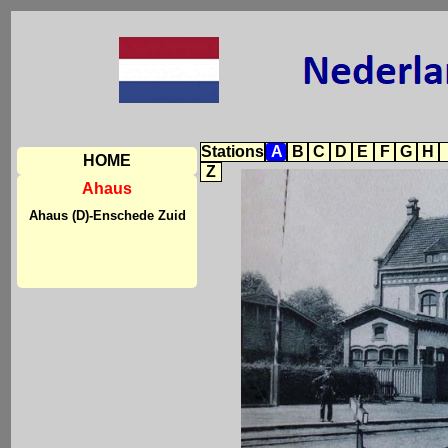
Stations
A
B
C
D
E
F
G
H
HOME
Z
Ahaus
Ahaus (D)-Enschede Zuid