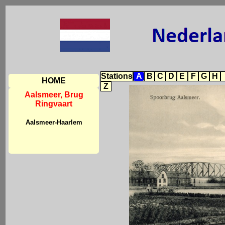
Stations
A
B
C
D
E
F
G
H
HOME
Z
Aalsmeer, Brug
Ringvaart
Aalsmeer-Haarlem