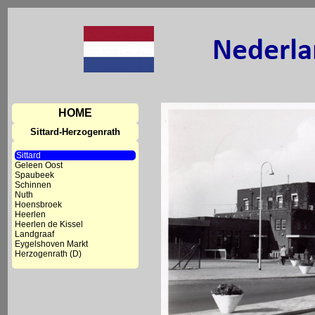
HOME
Sittard-Herzogenrath
Sittard
Geleen Oost
Spaubeek
Schinnen
Nuth
Hoensbroek
Heerlen
Heerlen de Kissel
Landgraaf
Eygelshoven Markt
Herzogenrath (D)