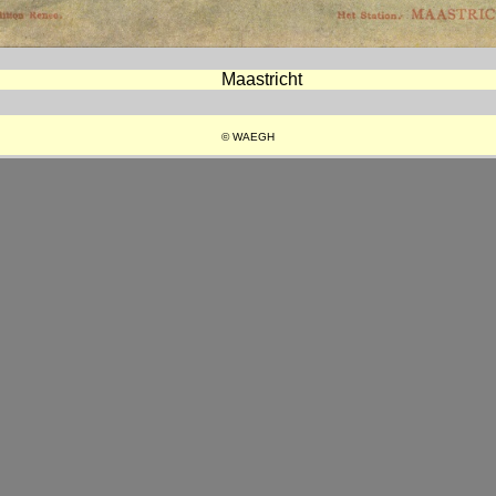
Maastricht
© WAEGH