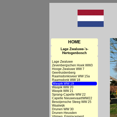
HOME
Lage Zwaluwe-'s-
Hertogenbosch
Lage Zwaluwe
Zevenbergschen Hoek WW3
Hooge Zwaluwe WW 7
Geertruidenberg
Raamsdonksveer WW 15a
Raamsdonk WW 18
Waspik WW 19
Waspik WW 20
Waspik WW 21
Sprang-Capelle WW 22
Capelle Nieuwevaart/WW22
Besoijensche Steeg WW 25
Waalwijk
Drunen WW 30
Drunen-Heusden
Vlijmen, Emplacement