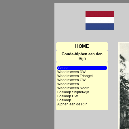
HOME
Gouda-Alphen aan den
Rijn
Gouda
Waddinxveen DW
Waddinxveen Triangel
Waddinxveen CW
Waddinxveen
Waddinxveen Noord
Boskoop Snijdelwijk
Boskoop CW
Boskoop
Alphen aan de Rijn