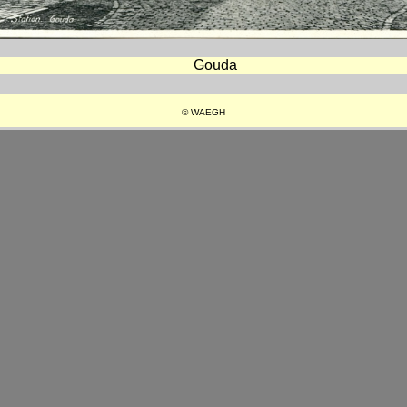
Gouda
© WAEGH