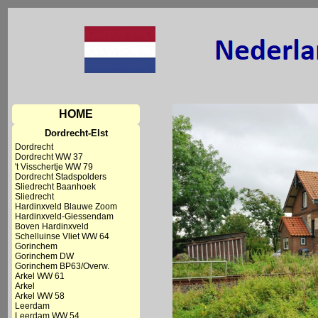
HOME
Dordrecht-Elst
Dordrecht
Dordrecht WW 37
't Visschertje WW 79
Dordrecht Stadspolders
Sliedrecht Baanhoek
Sliedrecht
Hardinxveld Blauwe Zoom
Hardinxveld-Giessendam
Boven Hardinxveld
Schelluinse Vliet WW 64
Gorinchem
Gorinchem DW
Gorinchem BP63/Overw.
Arkel WW 61
Arkel
Arkel WW 58
Leerdam
Leerdam WW 54