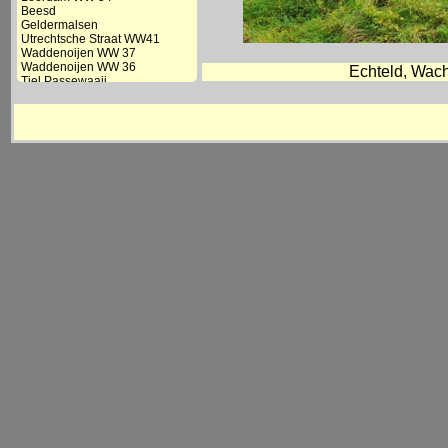
Beesd
Geldermalsen
Utrechtsche Straat WW41
Waddenoijen WW 37
Waddenoijen WW 36
Echteld, Wach
Tiel Passewaaij
Tiel
Tiel DW Lingedijk
Echteld
Echteld WW 25
Kesteren WW 21
Kesteren
Kesteren DW(1)
Kesteren DW(2)
Opheusden
Hemmen-Dodew. WW 14
Hemmen-Dodewaard
Zetten-Andelst
Zetten-Andelst WW 11
Elst