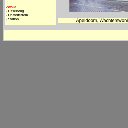
Zwolle
- IJsselbrug
- Opstelterrein
- Station
Apeldoorn, Wachterswonin