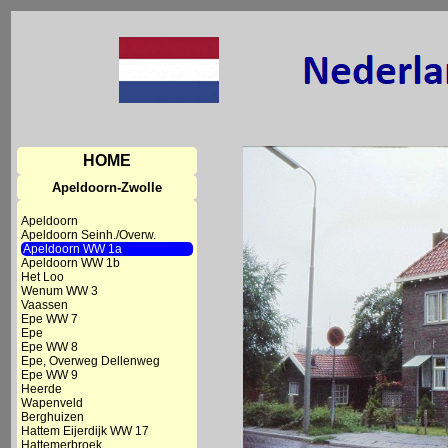
HOME
Apeldoorn-Zwolle
Apeldoorn
Apeldoorn Seinh./Overw.
Apeldoorn WW 1a
Apeldoorn WW 1b
Het Loo
Wenum WW 3
Vaassen
Epe WW 7
Epe
Epe WW 8
Epe, Overweg Dellenweg
Epe WW 9
Heerde
Wapenveld
Berghuizen
Hattem Eijerdijk WW 17
Hattemerbroek