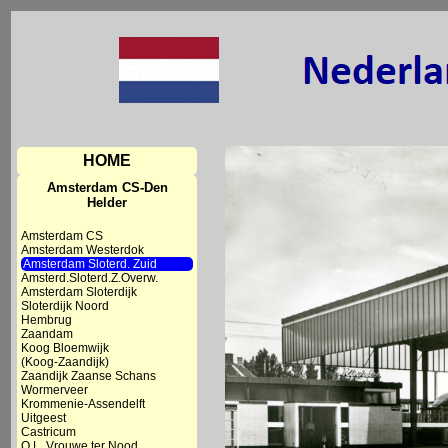
HOME
Amsterdam CS-Den
Helder
Amsterdam CS
Amsterdam Westerdok
Amsterdam Sloterd. Zuid
Amsterd.Sloterd.Z.Overw.
Amsterdam Sloterdijk
Sloterdijk Noord
Hembrug
Zaandam
Koog Bloemwijk
(Koog-Zaandijk)
Zaandijk Zaanse Schans
Wormerveer
Krommenie-Assendelft
Uitgeest
Castricum
O.L. Vrouwe ter Nood