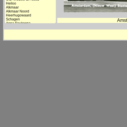
Heiloo
Alkmaar
Alkmaar Noord
Heerhugowaard
Schagen
Amst
Anna Paulowna
Den Helder Zuid
Den Helder